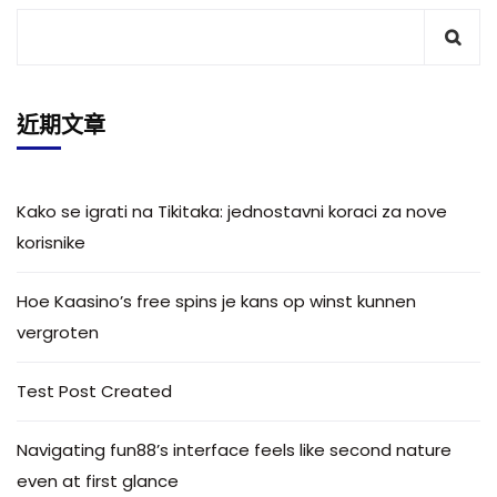
近期文章
Kako se igrati na Tikitaka: jednostavni koraci za nove
korisnike
Hoe Kaasino’s free spins je kans op winst kunnen
vergroten
Test Post Created
Navigating fun88’s interface feels like second nature
even at first glance